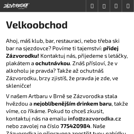
K
Přejít
Hledat
Nákup
M
Přihlášení
na
o
obsah
Zpět
Zpět
košík
š
Velkoobchod
í
C
k
o
Ahoj, máš klub, bar, restauraci, nebo třeba ski
p
bar na sjezdovce? Povíme ti tajemství:
přidej
o
Zázvorodku!
Kontaktuj nás, přijedeme s letáčky,
plakátem a
ochutnávkou
. Znáš přísloví, že v
t
alkoholu je pravda? Takže až ochutnáš
ř
Zázvorodku, brzy zjistíš, že pravda je zde, ve
e
skleničce!
b
u
V našem Artbaru v Brně se Zázvorodka stala
j
hvězdou a
nejoblíbenějším drinkem baru
, takže
e
víme, co říkáme. Pokud to chceš zkusit,
t
kontaktuj nás na emailu
info@zazvorodka.cz
e
nebo zavolej na číslo
775420984
. Naše
n
Zázvorodka je připravena zpestřit tvou nabídku