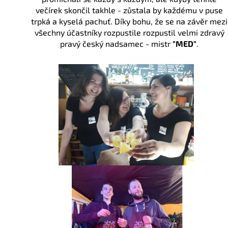
večírek skončil takhle - zůstala by každému v puse
a
trpká a kyselá pachuť. Díky bohu, že se na závěr mezi
j
všechny účastníky rozpustile rozpustil velmi zdravý
í
pravý český nadsamec - mistr
"MED"
.
t
?
HLEDAT
D
o
p
o
r
u