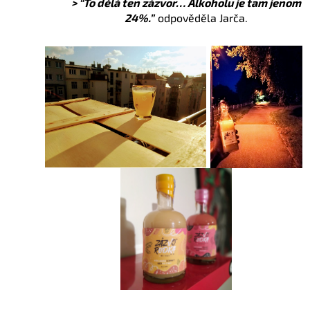
> “To dělá ten zázvor… Alkoholu je tam jenom
24%.”
odpověděla Jarča.