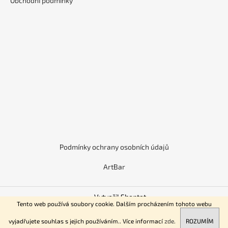
Obchodní podmínky
d
p
a
a
c
t
í
í
p
r
v
k
y
v
ý
p
i
Podmínky ochrany osobních údajů
s
u
ArtBar
Vytvořil Shoptet
Tento web používá soubory cookie. Dalším procházením tohoto webu
Copyright 2026
Zázvorodka
. Všechna práva vyhrazena.
vyjadřujete souhlas s jejich používáním.. Více informací
zde
.
ROZUMÍM