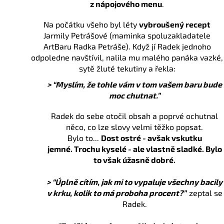
z nápojového menu
.
Na počátku všeho byl léty
vybroušený recept
Jarmily Petrášové (maminka spoluzakladatele
ArtBaru Radka Petráše). Když jí Radek jednoho
odpoledne navštívil, nalila mu malého panáka vazké,
sytě žluté tekutiny a řekla:
> “Myslím, že tohle vám v tom vašem baru bude
moc chutnat.”
Radek do sebe otočil obsah a poprvé ochutnal
něco, co lze slovy velmi těžko popsat.
Bylo to...
Dost ostré - avšak vskutku
jemné.
Trochu kyselé - ale vlastně sladké.
Bylo
to však úžasně dobré.
> “Úplně cítím, jak mi to vypaluje všechny bacily
v krku, kolik to má proboha procent?”
zeptal se
Radek.