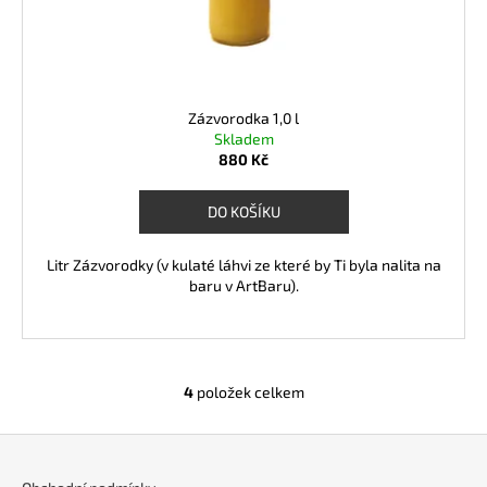
Zázvorodka 1,0 l
Skladem
880 Kč
DO KOŠÍKU
Litr Zázvorodky (v kulaté láhvi ze které by Ti byla nalita na
baru v ArtBaru).
4
položek celkem
O
v
Z
l
á
á