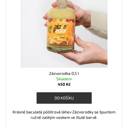
p
i
r
s
o
p
d
r
u
o
k
d
t
u
ů
k
t
ů
Zázvorodka 0,5 l
Skladem
450 Kč
DO KOŠÍKU
Krásně baculatá půllitrová láhev Zázvorodky se špuntem
ručně zalitým voskem ve žluté barvě.