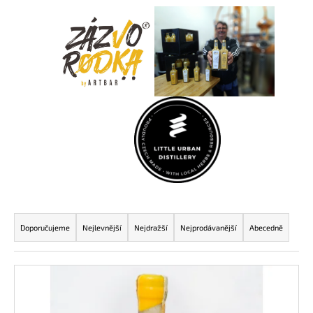
Ř
a
Doporučujeme
Nejlevnější
Nejdražší
Nejprodávanější
Abecedně
z
e
V
n
ý
í
p