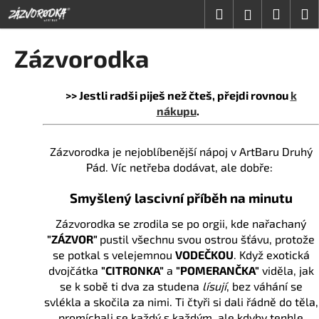
K
Přejít
Hledat
Nákup
M
Přihlášení
na
o
obsah
Zpět
Zpět
košík
š
Zázvorodka
í
C
k
o
>> Jestli radši piješ než čteš, přejdi rovnou
k
nákupu
.
p
o
t
Zázvorodka je nejoblíbenější nápoj v ArtBaru Druhý
Pád. Víc netřeba dodávat, ale dobře:
ř
e
Smyšlený lascivní příběh na minutu
b
u
Zázvorodka se zrodila se po orgii, kde nařachaný
"ZÁZVOR"
pustil všechnu svou ostrou šťávu, protože
j
se potkal s velejemnou
VODEČKOU
. Když exotická
e
dvojčátka
"CITRONKA"
a
"POMERANČKA"
viděla, jak
t
se k sobě ti dva za studena
lísují
, bez váhání se
e
svlékla a skočila za nimi. Ti čtyři si dali řádně do těla,
n
promíchali se každý s každým, ale kdyby tenhle