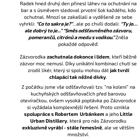
Radek hned druhý den přinesl láhev na ochutnání na
bar a s úsměvem sledoval prvotní šok každého, kdo
ochutnal.
Mnozí se zakašlali a vyděšeně ze sebe
vyhrkli:
“Co to sakra je?”
...ale po chvíli dodali:
“Ty jo…
ale dobrý to je...”
“Směs odšťavněného zázvoru,
pomerančů, citrónů a medu s vodkou.”
Zněla
pokaždé odpověď.
Zázvorodka
zachutnala dokonce i lidem
, kteří běžně
zázvor moc nemusí. Díky unikátní kombinaci chutí se
zrodil likér, který si spolu mohou dát
jak tvrdí
chlapáci tak něžné dívky
.
Z počátku jsme vše odšťavňovali tzv. “na koleni” na
kuchyňských odšťavňovačích před barovou
otevíračkou, ovšem vysoká poptávka po Zázvorodce
si vyžádala komplexnější řešení. Proto vznikla
spolupráce s Robertem Urbánkem
a jeho
Little
Urban Distillery
, která pro nás Zázvorodku
exkluzivně vyrábí - stále řemeslně
, ale ve větším
množství.