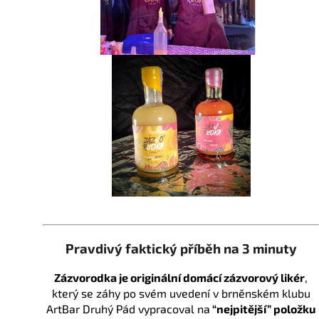
č
u
j
e
m
e
Pravdivý faktický příběh na 3 minuty
Zázvorodka je originální domácí zázvorový likér
,
který se záhy po svém uvedení v brněnském klubu
ArtBar Druhý Pád vypracoval na
“nejpitější” položku