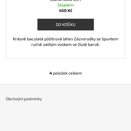
Skladem
450 Kč
DO KOŠÍKU
Krásně baculatá půllitrová láhev Zázvorodky se špuntem
ručně zalitým voskem ve žluté barvě.
4
položek celkem
O
v
Z
l
á
á
Obchodní podmínky
d
p
a
a
c
t
í
í
p