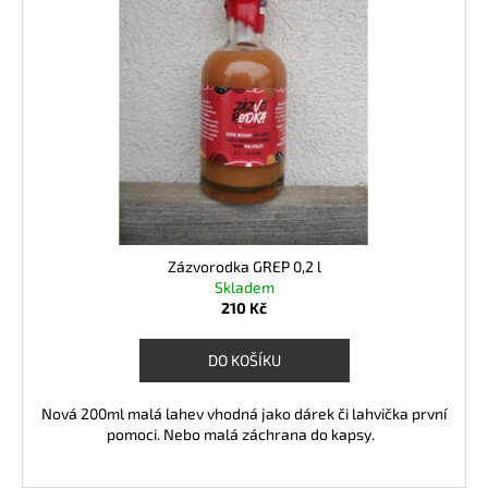
č
u
j
e
m
e
Zázvorodka GREP 0,2 l
Skladem
210 Kč
DO KOŠÍKU
Nová 200ml malá lahev vhodná jako dárek či lahvička první
pomoci. Nebo malá záchrana do kapsy.