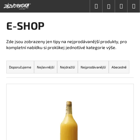
K
Přejít
Hledat
Nákup
M
Přihlášení
na
o
obsah
Zpět
Zpět
košík
š
E-SHOP
í
C
k
o
Zde jsou zobrazeny jen tipy na nejprodávanější produkty, pro
kompletní nabídku si proklikej jednotlivé kategorie výše.
p
o
Ř
t
a
Doporučujeme
Nejlevnější
Nejdražší
Nejprodávanější
Abecedně
ř
z
e
e
V
b
n
ý
u
í
p
j
p
i
e
r
s
t
o
p
e
d
r
n