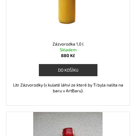
u
o
a
k
d
j
t
u
í
ů
k
t
t
?
ů
Zázvorodka 1,0 l
Skladem
880 Kč
DO KOŠÍKU
HLEDAT
Litr Zázvorodky (v kulaté láhvi ze které by Ti byla nalita na
baru v ArtBaru).
D
o
p
o
r
u